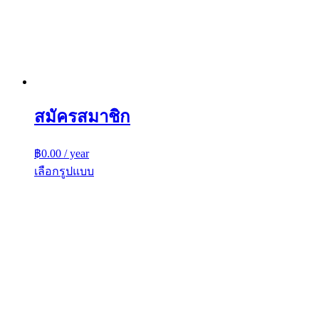
สมัครสมาชิก
฿
0.00
/ year
เลือกรูปแบบ
This
product
has
multiple
variants.
The
options
may
be
chosen
on